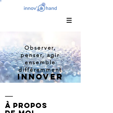
Observer,
penser, agir
ensemble
différemment
Innover
À Propos